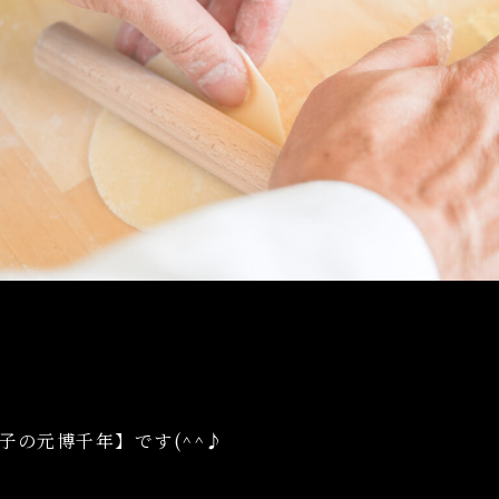
子の元博千年】です(^^♪